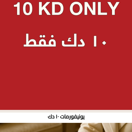
يونيفورمات ١٠ دك