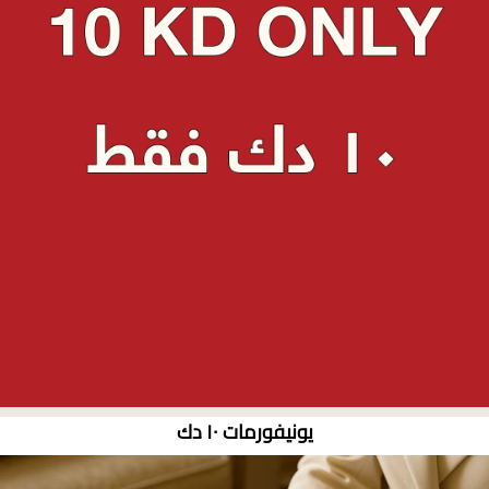
يونيفورمات ١٠ دك