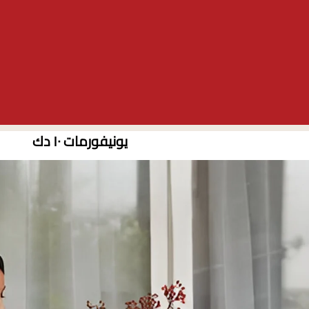
يونيفورمات ١٠ دك