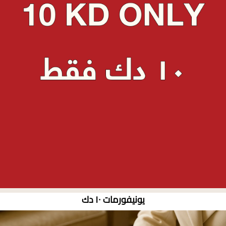
يونيفورمات ١٠ دك