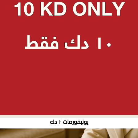
يونيفورمات ١٠ دك