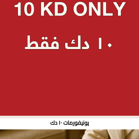
يونيفورمات ١٠ دك