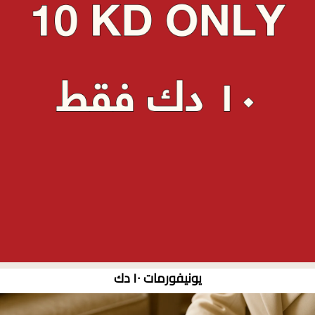
يونيفورمات ١٠ دك