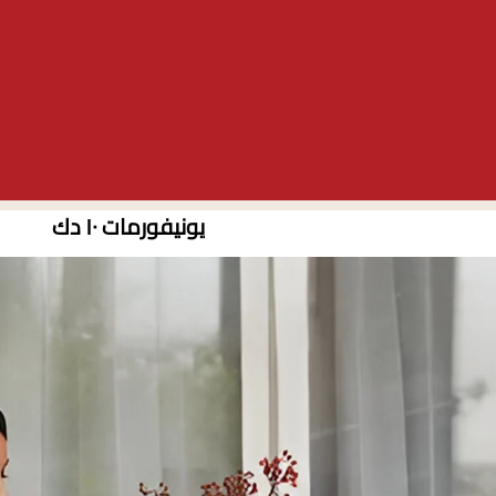
يونيفورمات ١٠ دك