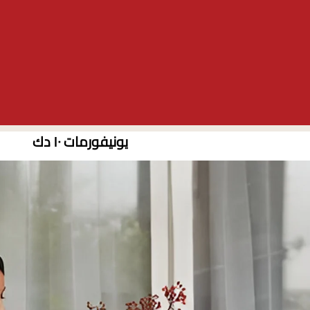
يونيفورمات ١٠ دك