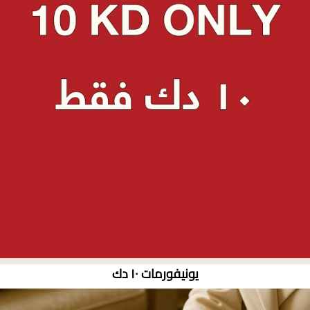
يونيفورمات ١٠ دك