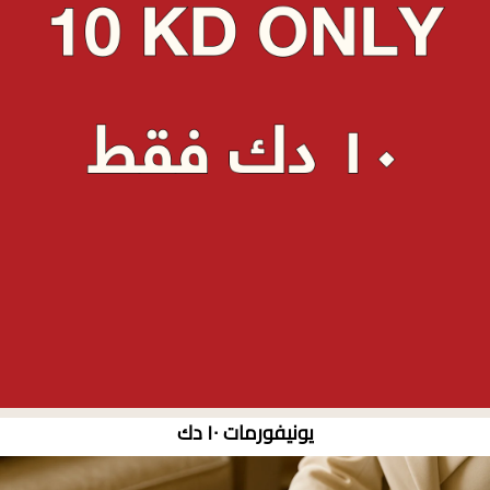
يونيفورمات ١٠ دك