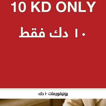
يونيفورمات ١٠ دك