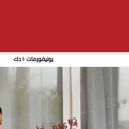
يونيفورمات ١٠ دك